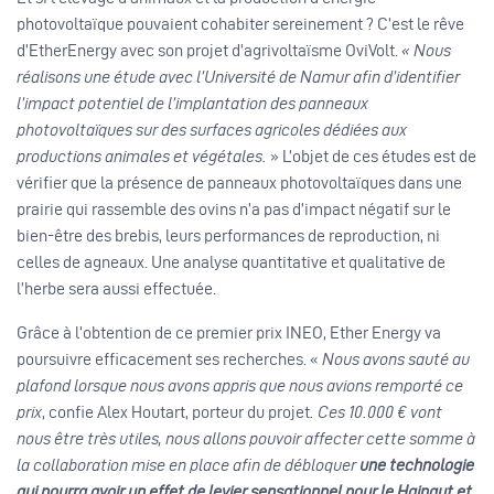
photovoltaïque pouvaient cohabiter sereinement ? C’est le rêve
d’EtherEnergy avec son projet d’agrivoltaïsme OviVolt.
« Nous
réalisons une étude avec l’Université de Namur afin d’identifier
l’impact potentiel de l’implantation des panneaux
photovoltaïques sur des surfaces agricoles dédiées aux
productions animales et végétales.
» L’objet de ces études est de
vérifier que la présence de panneaux photovoltaïques dans une
prairie qui rassemble des ovins n’a pas d’impact négatif sur le
bien-être des brebis, leurs performances de reproduction, ni
celles de agneaux. Une analyse quantitative et qualitative de
l’herbe sera aussi effectuée.
Grâce à l’obtention de ce premier prix INEO, Ether Energy va
poursuivre efficacement ses recherches. «
Nous avons sauté au
plafond lorsque nous avons appris que nous avions remporté ce
prix
, confie Alex Houtart, porteur du projet
. Ces 10.000 € vont
nous être très utiles, nous allons pouvoir affecter cette somme à
la collaboration mise en place afin de débloquer
une technologie
qui pourra avoir un effet de levier sensationnel pour le Hainaut et